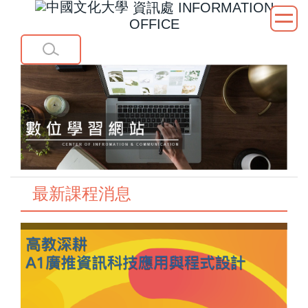
資訊處
INFORMATION
跳
OFFICE
到
主
要
內
容
區
最新課程消息